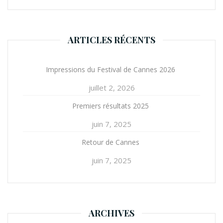
’
a
r
ARTICLES RÉCENTS
t
i
c
Impressions du Festival de Cannes 2026
l
juillet 2, 2026
e
Premiers résultats 2025
juin 7, 2025
Retour de Cannes
juin 7, 2025
ARCHIVES