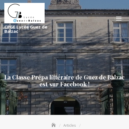
S
k
i
p
CPGE Lycée Guez de
t
Balzac
o
c
o
n
t
e
La Classe Prépa littéraire de Guez de Balzac
n
est sur Facebook !
t
Articles