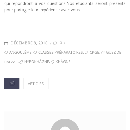
qui répondront à vos questions.Nos étudiants seront présents
pour partager leur expérience avec vous.
DÉCEMBRE 8, 2018
P
/
/
0
O
T
,
,
,
ANGOULÊME
CLASSES PRÉPARATOIRES
CPGE
GUEZ DE
S
A
,
,
HYPOKHÂGNE
KHÂGNE
BALZAC
T
G
E
S
C
ARTICLES
D
A
O
T
N
E
G
O