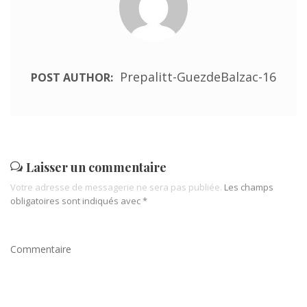
R
I
E
S
Prepalitt-GuezdeBalzac-16
POST AUTHOR:
Laisser un commentaire
Votre adresse de messagerie ne sera pas publiée.
Les champs
obligatoires sont indiqués avec
*
Commentaire