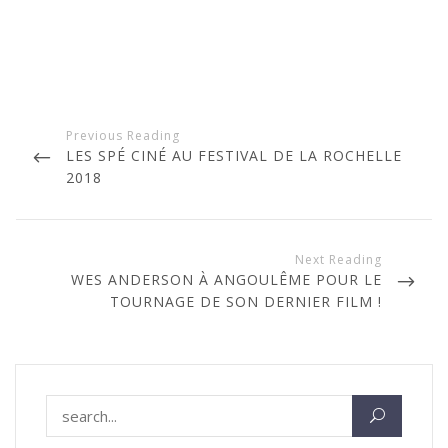
N
a
P
LES SPÉ CINÉ AU FESTIVAL DE LA ROCHELLE
v
R
2018
i
E
g
V
a
I
O
t
N
WES ANDERSON À ANGOULÊME POUR LE
U
i
E
TOURNAGE DE SON DERNIER FILM !
S
o
X
P
T
n
O
P
d
S
O
T
e
S
Rechercher :
l
T