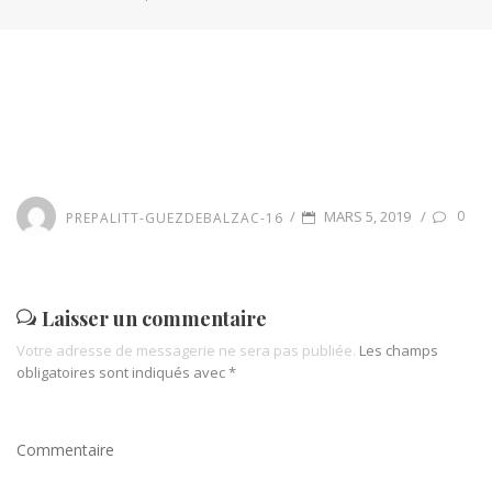
P
/
/
MARS 5, 2019
0
PREPALITT-GUEZDEBALZAC-16
O
S
T
Laisser un commentaire
E
Votre adresse de messagerie ne sera pas publiée.
Les champs
obligatoires sont indiqués avec
*
D
O
N
Commentaire