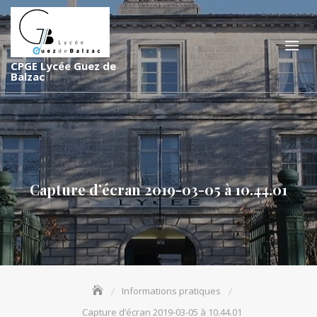
S
k
i
p
CPGE Lycée Guez de
t
Balzac
o
c
o
n
t
e
Capture d’écran 2019-03-05 à 10.44.01
n
t
Informations pratiques
Capture d’écran 2019-03-05 à 10.44.01