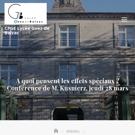
S
k
i
p
CPGE Lycée Guez de
t
Balzac
o
c
o
n
t
e
A quoi pensent les effets spéciaux ?
n
Conférence de M. Kusnierz, jeudi 28 mars
t
Articles