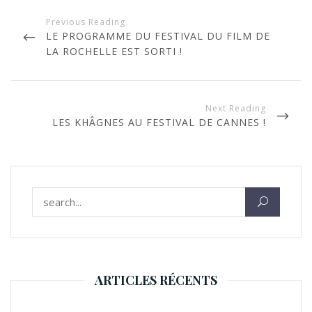
N
a
P
LE PROGRAMME DU FESTIVAL DU FILM DE
v
R
LA ROCHELLE EST SORTI !
i
E
g
V
a
I
O
t
N
LES KHÂGNES AU FESTIVAL DE CANNES !
U
i
E
S
o
X
P
T
n
O
P
d
S
O
T
e
Rechercher :
S
l
T
’
a
r
ARTICLES RÉCENTS
t