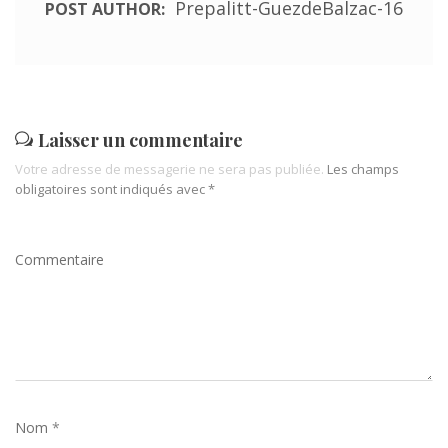
S
Prepalitt-GuezdeBalzac-16
POST AUTHOR:
Laisser un commentaire
Votre adresse de messagerie ne sera pas publiée.
Les champs
obligatoires sont indiqués avec
*
Commentaire
Nom
*