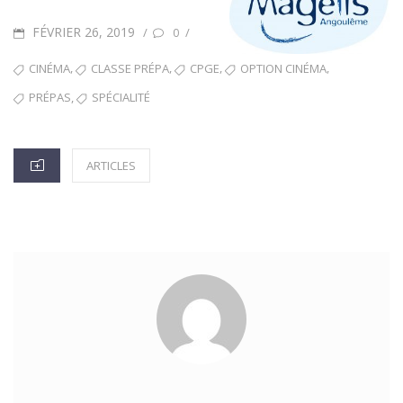
FÉVRIER 26, 2019
P
/
/
0
O
T
,
,
,
,
CINÉMA
CLASSE PRÉPA
CPGE
OPTION CINÉMA
S
A
,
PRÉPAS
SPÉCIALITÉ
T
G
E
S
C
ARTICLES
D
A
O
T
N
E
G
O
R
I
E